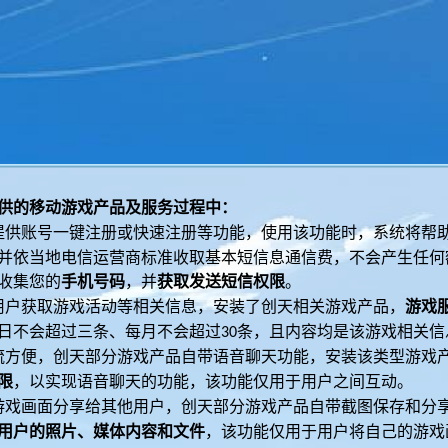
供的移动游戏产品及服务过程中：
提供账号一键注册或快速注册等功能，使用该功能时，系统将帮
并依当地电信运营商标准收取基本短信息通信费，不会产生任何
收集您的
手机号码
，并
获取发送短信权限
。
用户获取游戏活动等相关信息，安装了创天相关游戏产品，
游戏
日不会超过三条、每月不会超过
条，且内容均是该游戏相关信
30
流方便，创天部分游戏产品自带语音聊天功能，安装该类型游戏
限
，以实现语音聊天的功能，该功能仅用于用户之间互动。
游戏画面分享给其他用户，创天部分游戏产品自带截图保存和分
用户的照片、媒体内容和文件
，该功能仅用于用户将自己的游戏