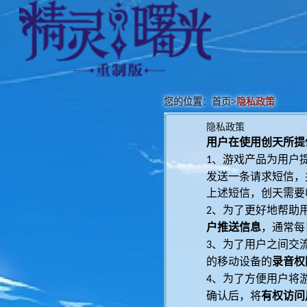
您的位置：
首页
>
隐私政策
隐私政策
用户在使用创天所提
、游戏产品为用户
1
发送一条请求短信，
上述短信，创天需要
、为了更好地帮助
2
户推送信息
，通常每
、为了用户之间交
3
的移动设备的
录音权
、为了方便用户将
4
确认后，将
有权访问