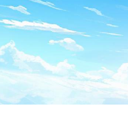
设备所连接的
网
WIFI
动切换，确保用户稳
、为了加强游戏产
13
戏产品出错，运行停
、为了改善优化游
14
备
信息进行读取
，
IP
、按照国家网信办
15
息页面展示合理范围
监督。故创天需获取
、用户可以拒绝提
16
户将可能无法使用产
体验和收益上落后于
更多详细服务内容
前言