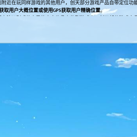
到附近在玩同样游戏的其他用户，创天部分游戏产品自带定位功
获取用户大概位置或使用
获取用户精确位置
。
GPS
行人脸识别或将自己的真实头像上传到游戏中，创天部分游戏产
权使用
用户移动设备的摄像头进行照相或者录制视频
。
行速度，节约用户流量，创天部分游戏产品需要对用户移动设备
隐私政策后加载数据时，创天会通过权限弹窗的形式向您
申请存
登录功能正常使用。
备，保障网络运营安全，创天部分游戏产品需要收集用户移动设
、
地址、
、
、
、
MAC
Android ID
Android (OAID)
HarmonyOS (OAID)
户操作行为，打击外挂、非法程序及刷机控制等非法产业，保障
，创天部分游戏产品需收集
用户移动设备的屏幕操作点击坐标、
跳出次数、传感器列表信息、传感器数据（加速度传感器、陀螺
时输入账户信息或在游戏内输入相关活动代码领取兑换相关游戏
移动设备的剪贴板的权限
。
为用户后续信息输入提供便利。
本的及时更新，创天部分游戏产品需要对
用户移动设备应用列表
本，判断是否需要及时提醒您启动游戏产品的更新。
品的服务体验，确保用户保持稳定的网络传输，创天部分游戏产