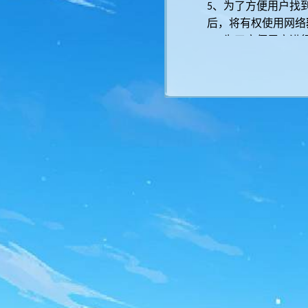
、为了方便用户找
5
后，将有权使用网络
、为了方便用户进
6
用户再次确认后将有
、为了加快游戏运
7
读取。 在用户同意
源下载、更新及账号
、为了识别用户设
8
别码（如
、
IMEI
IMSI
、为了识别真实用
9
产品的正常运营秩序
耗电情况、当前
APP
器）
、为便于用户登录
10
部分游戏产品会
调用
、为了游戏产品版
11
认当前游戏产品的版
、为了加强游戏产
12