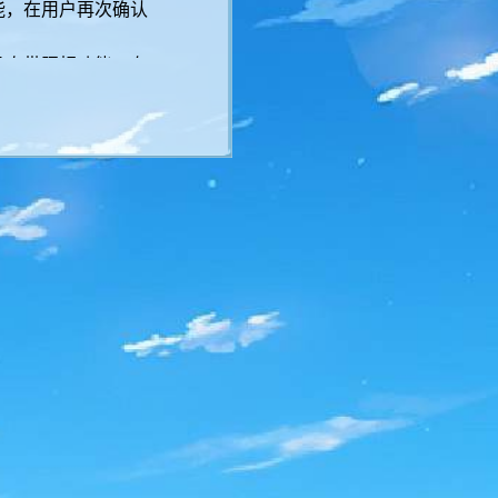
能，在用户再次确认
品自带照相功能，在
的外部存储空间进行
储权限
，以保障游戏资
备的
国际移动设备识
等）
。
ICCID
网络运营安全及游戏
剩余电量、全部
APP
仪、重力加速度传感
活动奖励资源，创天
信息进行读取
，以确
品需要收集当前移动